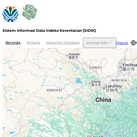
Sistem Informasi Data Indeks Kerentanan (SIDIK)
Masuk
Beranda
Tentang
Dokumen Panduan
Informasi Iklim
Download PDF
Pilih Provinsi
Pilih Kabupaten/Kota
Klik pada polygon peta untuk melihat informasi tambahan
Indeks Kerentanan
Indeks Potensi Dam
-
-