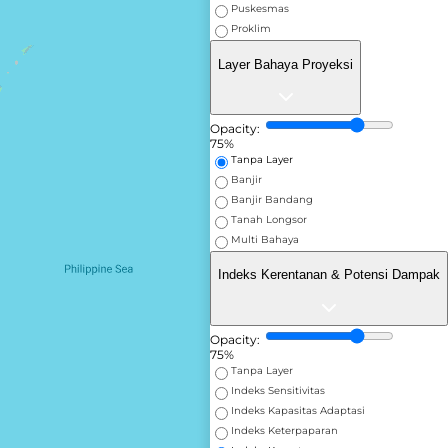
Puskesmas
aptasi
-
-
Proklim
Layer Bahaya Proyeksi
-
-
Opacity:
75%
Tanpa Layer
OTENSI DAMPAK
Banjir
Banjir Bandang
Tanah Longsor
Multi Bahaya
ensi Dampak
-
-
Indeks Kerentanan & Potensi Dampak
an
-
-
Opacity:
-
-
75%
Tanpa Layer
Indeks Sensitivitas
Indeks Kapasitas Adaptasi
Indeks Keterpaparan